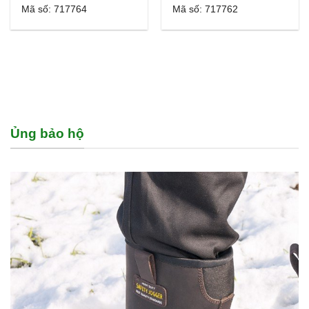
hạng
5.00
hạng
5.00
Mã số: 717764
Mã số: 717762
5 sao
5 sao
Ủng bảo hộ