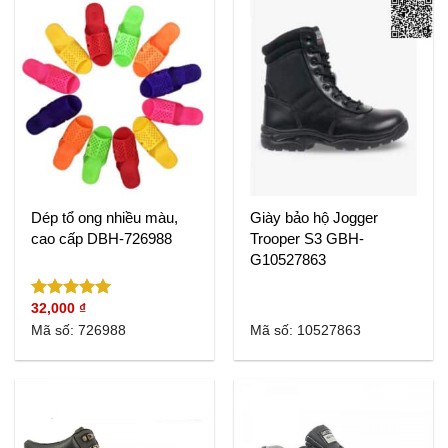
Dép tổ ong nhiều màu,
Giày bảo hộ Jogger
cao cấp DBH-726988
Trooper S3 GBH-
G10527863
32,000
₫
Được xếp
hạng
5.00
Mã số: 726988
Mã số: 10527863
5 sao