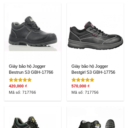
Giày bảo hộ Jogger
Giày bảo hộ Jogger
Bestrun S3 GBH-17766
Bestgirl S3 GBH-17756
420,000
₫
570,000
₫
Được xếp
Được xếp
hạng
5.00
hạng
5.00
Mã số: 717766
Mã số: 717756
5 sao
5 sao