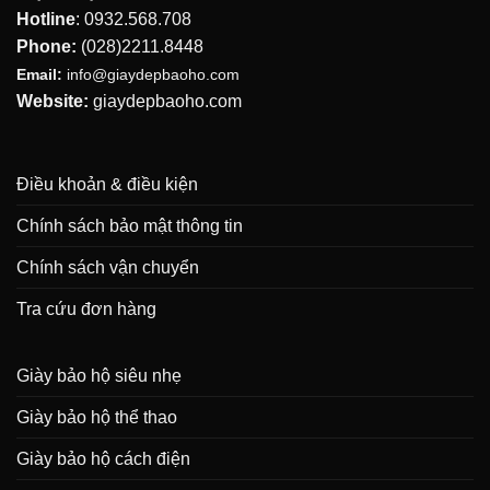
Hotline
:
0932.568.708
Phone:
(028)2211.8448
Email:
info@giaydepbaoho.com
Website:
giaydepbaoho.com
Điều khoản & điều kiện
Chính sách bảo mật thông tin
Chính sách vận chuyển
Tra cứu đơn hàng
Giày bảo hộ siêu nhẹ
Giày bảo hộ thể thao
Giày bảo hộ cách điện