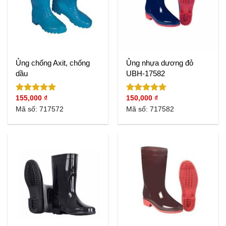
Ủng chống Axit, chống
Ủng nhựa dương đỏ
dầu
UBH-17582
155,000
₫
150,000
₫
Được xếp
Được xếp
hạng
5.00
hạng
5.00
Mã số: 717572
Mã số: 717582
5 sao
5 sao