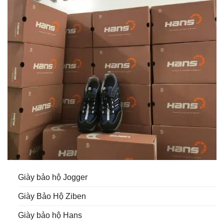
Giày bảo hộ Jogger
Giày Bảo Hộ Ziben
Giày bảo hộ Hans