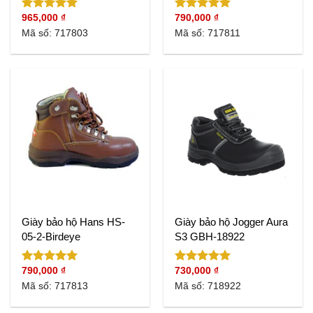
965,000
₫
790,000
₫
Được xếp
Được xếp
hạng
5.00
hạng
5.00
Mã số: 717803
Mã số: 717811
5 sao
5 sao
Giày bảo hộ Hans HS-
Giày bảo hộ Jogger Aura
05-2-Birdeye
S3 GBH-18922
790,000
₫
730,000
₫
Được xếp
Được xếp
hạng
5.00
hạng
5.00
Mã số: 717813
Mã số: 718922
5 sao
5 sao