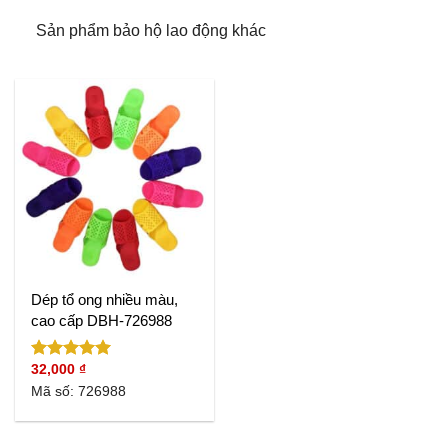
Sản phẩm bảo hộ lao động khác
Dép tổ ong nhiều màu,
cao cấp DBH-726988
32,000
₫
Được xếp
hạng
5.00
Mã số: 726988
5 sao