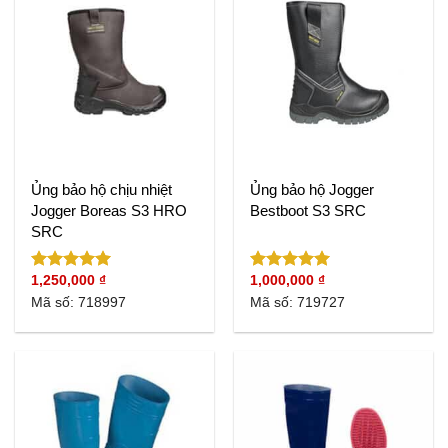
Ủng bảo hộ chịu nhiệt
Ủng bảo hộ Jogger
Jogger Boreas S3 HRO
Bestboot S3 SRC
SRC
1,250,000
₫
1,000,000
₫
Được xếp
Được xếp
hạng
5.00
hạng
5.00
Mã số: 718997
Mã số: 719727
5 sao
5 sao