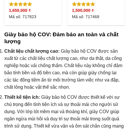
1,650,000
₫
1,500,000
₫
Được xếp
Được xếp
hạng
5.00
hạng
5.00
Mã số: 717823
Mã số: 717468
5 sao
5 sao
Giày bảo hộ COV: Đảm bảo an toàn và chất
lượng
Chất liệu chất lượng cao:
Giày bảo hộ COV được sản
xuất từ các chất liệu chất lượng cao, như da thật, da công
nghiệp hoặc vải chống thấm. Chất liệu này không chỉ đảm
bảo tính bền và độ bền cao, mà còn giúp giày chống lại
các tác động tiềm ẩn từ môi trường làm việc như va đập,
chất lỏng hoặc vật thể sắc nhọn.
Thiết kế tiện ích:
Giày bảo hộ COV được thiết kế với sự
chú trọng đến tính tiện ích và sự thoải mái cho người sử
dụng. Với lớp lót mềm mại và thoáng khí, giày COV giúp
ngăn ngừa mùi hôi và duy trì sự thoải mái trong suốt quá
trình sử dụng. Thiết kế vừa vặn và ôm sát chân cũng mang