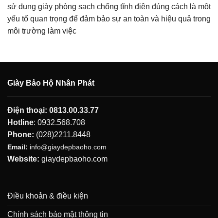
sử dụng giày phòng sạch chống tĩnh điện đúng cách là một
yếu tố quan trọng để đảm bảo sự an toàn và hiệu quả trong
môi trường làm việc
Giày Bảo Hộ Nhân Phát
Điện thoại:
0813.00.33.77
Hotline
:
0932.568.708
Phone:
(028)2211.8448
Email:
info@giaydepbaoho.com
Website:
giaydepbaoho.com
Điều khoản & điều kiện
Chính sách bảo mật thông tin