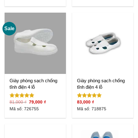
5 sao
5 sao
Sale
Giày phòng sạch chống
Giày phòng sạch chống
tĩnh điện 4 lỗ
tĩnh điện 4 lỗ
Giá
Giá
81,000
₫
79,000
₫
83,000
₫
Được xếp
Được xếp
gốc
hiện
hạng
5.00
hạng
5.00
Mã số: 726755
Mã số: 718875
là:
tại
5 sao
5 sao
81,000 ₫.
là:
79,000 ₫.