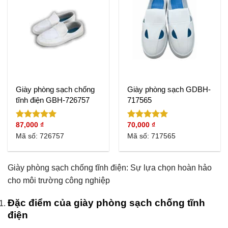
Giày phòng sạch chống
Giày phòng sạch GDBH-
tĩnh điện GBH-726757
717565
87,000
₫
70,000
₫
Được xếp
Được xếp
hạng
5.00
hạng
5.00
Mã số: 726757
Mã số: 717565
5 sao
5 sao
Giày phòng sạch chống tĩnh điện: Sự lựa chọn hoàn hảo
cho môi trường công nghiệp
Đặc điểm của giày phòng sạch chống tĩnh
điện