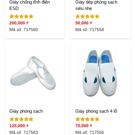
Giày chống tĩnh điện
Giày dép phòng sạch
ESD
siêu nhẹ
200,000
₫
50,000
₫
Được xếp
Được xếp
hạng
5.00
hạng
5.00
Mã số: 717560
Mã số: 717558
5 sao
5 sao
Giày phòng sạch
Giày phòng sạch 4 lỗ
120,000
₫
70,000
₫
Được xếp
Được xếp
hạng
5.00
hạng
5.00
Mã số: 717563
Mã số: 717556