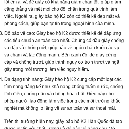
lót êm ái và đế giày có khả năng giảm chấn tốt, giúp giảm
căng thẳng và mệt mỏi cho đôi chân trong quá trình làm
việc. Ngoài ra, giày bảo hộ K2 còn có thiết kế đẹp mắt và
phong cách, giúp bạn tự tin trong ngoại hình của mình.
Độ bảo vệ cao: Giày bảo hộ K2 được thiết kế để đáp ứng
các tiêu chuẩn an toàn cao nhất. Chúng có đầu giày chống
va đập và chống nứt, giúp bảo vệ ngón chân khỏi các vụ
va chạm và tác động mạnh. Bên cạnh đó, đế giày cứng
cáp và chống trượt, giúp tránh nguy cơ trơn trượt và ngã
gãy trong môi trường làm việc nguy hiểm.
Đa dạng tính năng: Giày bảo hộ K2 cung cấp một loạt các
tính năng đáng kể như khả năng chống thấm nước, chống
tĩnh điện, chống dầu và chống hóa chất. Điều này cho
phép người lao động làm việc trong các môi trường khắc
nghiệt mà không lo lắng về sự an toàn và sự thoải mái.
Trên thị trường hiện nay, giày bảo hộ K2 Hàn Quốc đã tạo
được uy tín với chất lượng và độ bảo vệ hàng đầu. Với