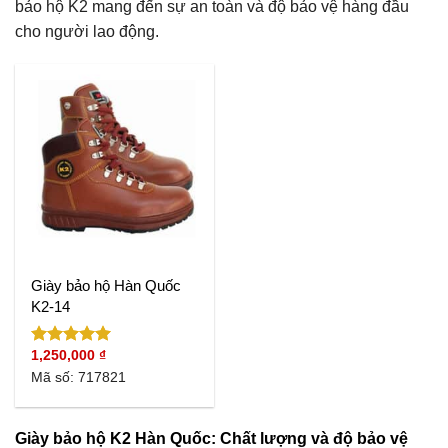
bảo hộ K2 mang đến sự an toàn và độ bảo vệ hàng đầu
cho người lao động.
Giày bảo hộ Hàn Quốc
K2-14
1,250,000
₫
Được xếp
hạng
5.00
Mã số: 717821
5 sao
Giày bảo hộ K2 Hàn Quốc: Chất lượng và độ bảo vệ