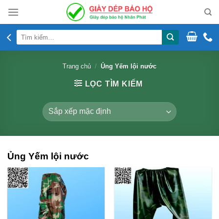
Skip
to
content
Tìm
kiếm:
Trang chủ
/
Ủng Yếm lội nước
LỌC TÌM KIẾM
Ủng Yếm lội nước