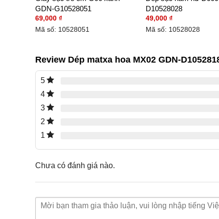
GDN-G10528051
D10528028
69,000
₫
49,000
₫
Mã số: 10528051
Mã số: 10528028
Review Dép matxa hoa MX02 GDN-D105281
5
4
3
2
1
Chưa có đánh giá nào.