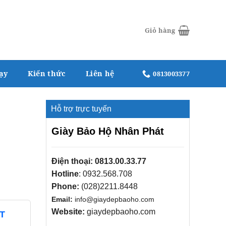
Giỏ hàng
ạy
Kiến thức
Liên hệ
0813003377
Hỗ trợ trực tuyến
Giày Bảo Hộ Nhân Phát
Điện thoại:
0813.00.33.77
Hotline
:
0932.568.708
Phone:
(028)2211.8448
Email:
info@giaydepbaoho.com
Website:
giaydepbaoho.com
T