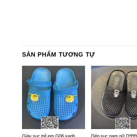
SẢN PHẨM TƯƠNG TỰ
3-G02
Giày sục trẻ em G06 xanh
Dép sục nam nữ D99