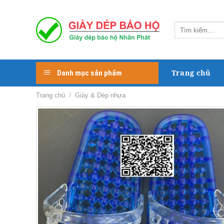
Skip
to
Tìm
content
kiếm:
Trang chủ
Danh mục sản phẩm
Trang chủ
/
Giày & Dép nhựa