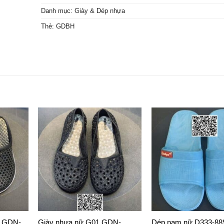
Danh mục:
Giày & Dép nhựa
Thẻ:
GDBH
9 GDN-
Giày nhựa nữ G01 GDN-
Dép nam nữ D333-88