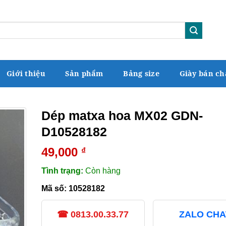
Giới thiệu
Sản phẩm
Bảng size
Giày bán ch
Dép matxa hoa MX02 GDN-
D10528182
49,000
₫
Tình trạng:
Còn hàng
Mã số:
10528182
☎ 0813.00.33.77
ZALO CHA