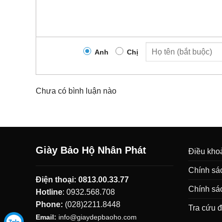
Anh
Chị
Chưa có bình luận nào
Giày Bảo Hộ Nhân Phát
Điều khoả
Chính sác
Điện thoại:
0813.00.33.77
Chính sá
Hotline
:
0932.568.708
Phone:
(028)2211.8448
Tra cứu 
Email:
info@giaydepbaoho.com