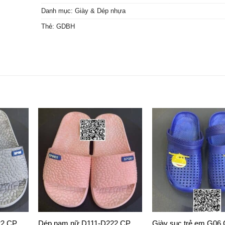
Danh mục:
Giày & Dép nhựa
Thẻ:
GDBH
22 CP
Dép nam nữ D111-D222 CP
Giày sục trẻ em G06