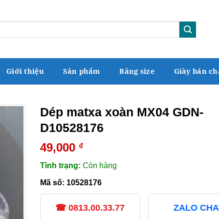
Giới thiệu
Sản phẩm
Bảng size
Giày bán ch
Dép matxa xoàn MX04 GDN-
D10528176
49,000
₫
Tình trạng:
Còn hàng
Mã số:
10528176
☎ 0813.00.33.77
ZALO CHA