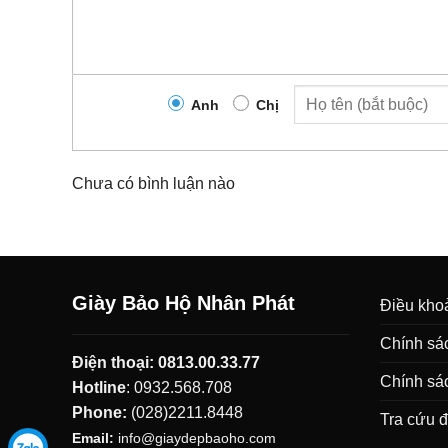
Anh
Chị
Chưa có bình luận nào
Giày Bảo Hộ Nhân Phát
Điều khoả
Chính sác
Điện thoại:
0813.00.33.77
Chính sá
Hotline
:
0932.568.708
Phone:
(028)2211.8448
Tra cứu 
Email:
info@giaydepbaoho.com