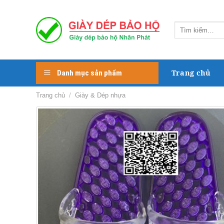
Skip
to
Tìm
content
kiếm:
Trang chủ
Danh mục sản phẩm
Trang chủ
/
Giày & Dép nhựa