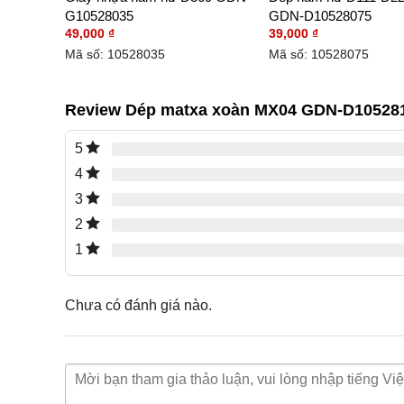
G10528035
GDN-D10528075
49,000
₫
39,000
₫
Mã số: 10528035
Mã số: 10528075
Review Dép matxa xoàn MX04 GDN-D10528
5
4
3
2
1
Chưa có đánh giá nào.