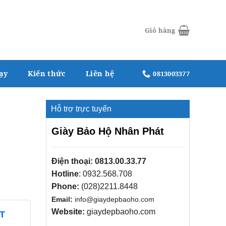
Giỏ hàng
ạy
Kiến thức
Liên hệ
0813003377
Hỗ trợ trực tuyến
Giày Bảo Hộ Nhân Phát
Điện thoại:
0813.00.33.77
Hotline
:
0932.568.708
Phone:
(028)2211.8448
Email:
info@giaydepbaoho.com
Website:
giaydepbaoho.com
T