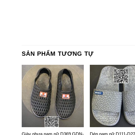
SẢN PHẨM TƯƠNG TỰ
9 CP
Giày nhựa nam nữ D369 GDN-
Dép nam nữ D111-D2