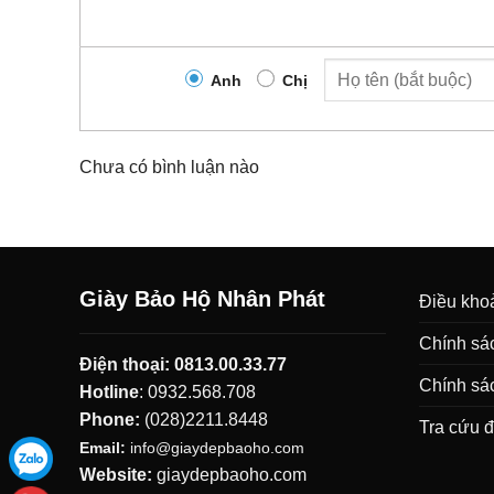
Anh
Chị
Chưa có bình luận nào
Giày Bảo Hộ Nhân Phát
Điều khoả
Chính sác
Điện thoại:
0813.00.33.77
Chính sá
Hotline
:
0932.568.708
Phone:
(028)2211.8448
Tra cứu 
Email:
info@giaydepbaoho.com
Website:
giaydepbaoho.com