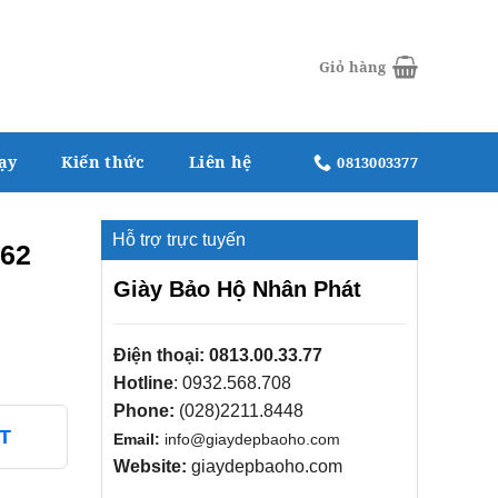
Giỏ hàng
ạy
Kiến thức
Liên hệ
0813003377
Hỗ trợ trực tuyến
262
Giày Bảo Hộ Nhân Phát
Điện thoại:
0813.00.33.77
Hotline
:
0932.568.708
Phone:
(028)2211.8448
T
Email:
info@giaydepbaoho.com
Website:
giaydepbaoho.com