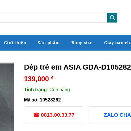
Giới thiệu
Sản phẩm
Bảng size
Giày bán ch
Dép trẻ em ASIA GDA-D10528
139,000
₫
Tình trạng:
Còn hàng
Mã số:
10528262
☎ 0813.00.33.77
ZALO CHA