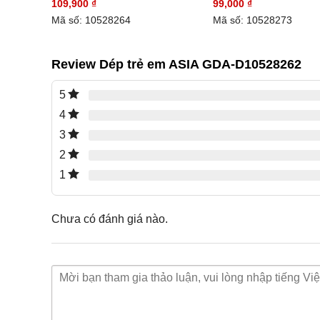
109,900
₫
99,000
₫
Mã số: 10528264
Mã số: 10528273
Review Dép trẻ em ASIA GDA-D10528262
5
4
3
2
1
Chưa có đánh giá nào.