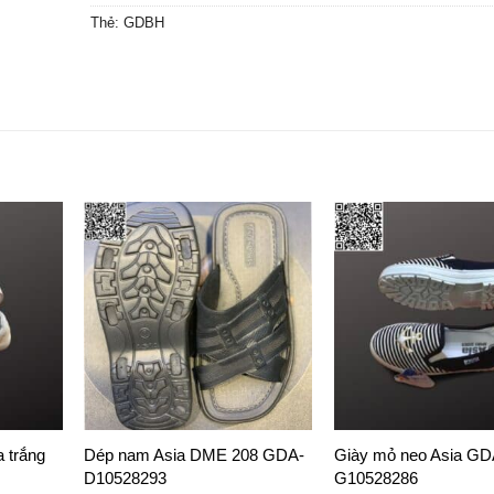
Thẻ:
GDBH
a trắng
Dép nam Asia DME 208 GDA-
Giày mỏ neo Asia GD
D10528293
G10528286