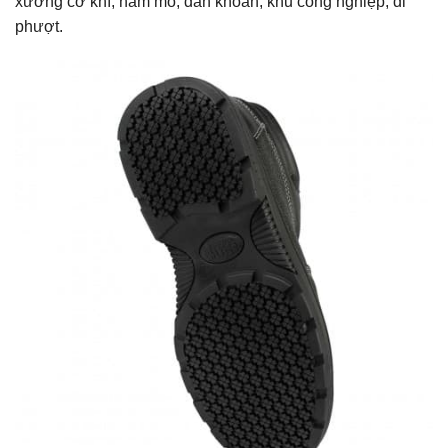
xưởng cơ khí, hầm mỏ, dàn khoan, khu công nghiệp, đi
phượt.