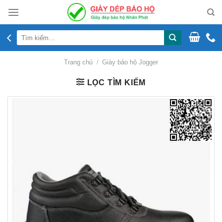
Skip
to
content
Tìm
kiếm:
Trang chủ
/
Giày bảo hộ Jogger
LỌC TÌM KIẾM