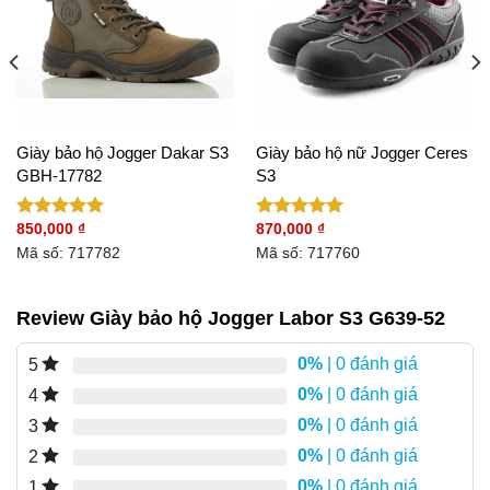
Giày bảo hộ Jogger Dakar S3
Giày bảo hộ nữ Jogger Ceres
GBH-17782
S3
850,000
₫
870,000
₫
Được xếp
Được xếp
hạng
5.00
hạng
5.00
Mã số: 717782
Mã số: 717760
5 sao
5 sao
Review Giày bảo hộ Jogger Labor S3 G639-52
0%
| 0 đánh giá
5
0%
| 0 đánh giá
4
0%
| 0 đánh giá
3
0%
| 0 đánh giá
2
0%
| 0 đánh giá
1