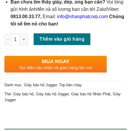
Bạn chưa tìm thấy giày, dép, ủng bạn cần?
Vui lòng
gửi hình ảnh/tên và số lượng bạn cần tới Zalo/Viber:
0813.00.33.77,
Email:
info@nhanphatcorp.com
Chúng
tôi sẽ tìm nó cho bạn!
Số lượng
Thêm vào giỏ hàng
MUA NGAY
Gọi điện xác nhận và giao hàng tận nơi
Danh mục:
Giày bảo hộ Jogger
,
Top bán chạy
Thẻ:
Giày bảo hộ
,
Giày bảo hộ Jogger
,
Giày bảo hộ Nhân Phát
,
Giày
Jogger