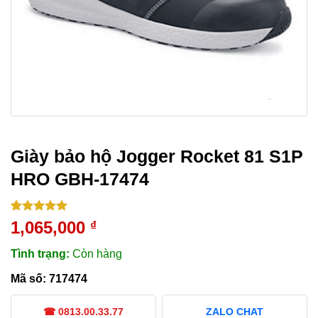
Giày bảo hộ Jogger Rocket 81 S1P
HRO GBH-17474
5.00
1
trên 5
1,065,000
₫
dựa trên
đánh giá
Tình trạng:
Còn hàng
Mã số:
717474
☎ 0813.00.33.77
ZALO CHAT