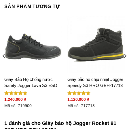
SẢN PHẨM TƯƠNG TỰ
Giày Bảo Hộ chống nước
Giày bảo hộ chịu nhiệt Jogger
Safety Jogger Lava S3 ESD
Speedy S3 HRO GBH-17713
1,240,000
₫
1,120,000
₫
Được xếp
Được xếp
hạng
5.00
hạng
5.00
Mã số: 719900
Mã số: 717713
5 sao
5 sao
1 đánh giá cho
Giày bảo hộ Jogger Rocket 81