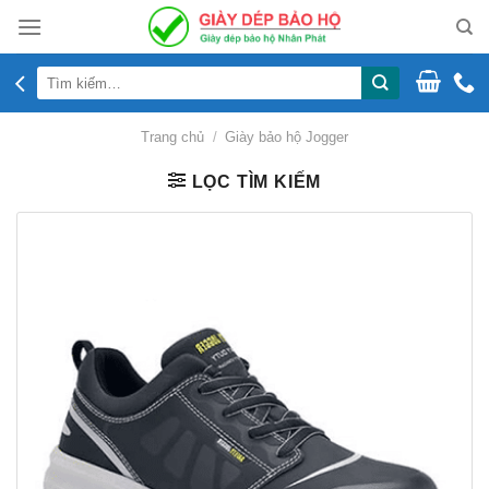
Skip
to
content
Tìm
kiếm:
Trang chủ
/
Giày bảo hộ Jogger
LỌC TÌM KIẾM