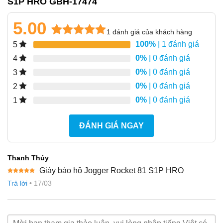
S1P HRO GBH-17474
5.00
1
đánh giá của khách hàng
5.00
1
trên 5
100%
| 1 đánh giá
5
dựa trên
0%
| 0 đánh giá
4
đánh giá
0%
| 0 đánh giá
3
0%
| 0 đánh giá
2
0%
| 0 đánh giá
1
ĐÁNH GIÁ NGAY
Thanh Thúy
Giày bảo hộ Jogger Rocket 81 S1P HRO
Được xếp
Trả lời
•
17/03
hạng
5
5
sao