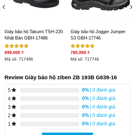
Giày bảo hộ Takumi TSH-220
Giày bảo hộ Jogger Jumper
Nhật Bản GBH-17486
S3 GBH-17746
699,000
₫
785,000
₫
Được xếp
Được xếp
hạng
5.00
hạng
5.00
Mã số: 717486
Mã số: 717746
5 sao
5 sao
Review Giày bảo hộ ziben ZB 193B G639-16
0%
| 0 đánh giá
5
0%
| 0 đánh giá
4
0%
| 0 đánh giá
3
0%
| 0 đánh giá
2
0%
| 0 đánh giá
1