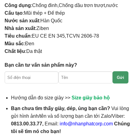
Công dụng
:Chống đinh,Chống dầu trơn trượt,nước
Cấu tạo
:Mũi thép + Đế thép
Nước sản xuất
:Hàn Quốc
Nhà sản xuất
:Ziben
Tiêu chuẩn
:EU CE EN 345,TCVN 2606-78
Màu sắc
:Đen
Chất liệu
:Da thật
Bạn cần tư vấn sản phẩm này?
Gửi
Hướng dẫn đo size giày >>
Size giày bảo hộ
Bạn chưa tìm thấy giày, dép, ủng bạn cần?
Vui lòng
gửi hình ảnh/tên và số lượng bạn cần tới Zalo/Viber:
0813.00.33.77,
Email:
info@nhanphatcorp.com
Chúng
tôi sẽ tìm nó cho bạn!