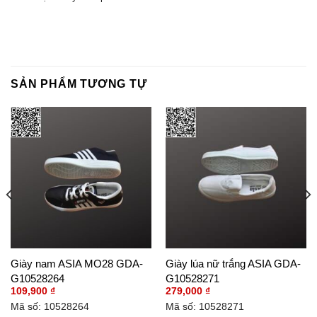
SẢN PHẨM TƯƠNG TỰ
Giày nam ASIA MO28 GDA-
Giày lúa nữ trắng ASIA GDA-
G10528264
G10528271
109,900
₫
279,000
₫
Mã số: 10528264
Mã số: 10528271