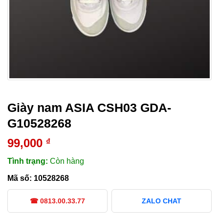
Giày nam ASIA CSH03 GDA-
G10528268
99,000
₫
Tình trạng:
Còn hàng
Mã số:
10528268
☎ 0813.00.33.77
ZALO CHAT