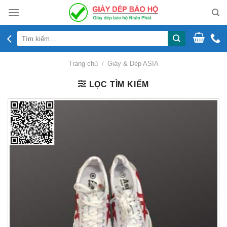
Skip
to
content
Tìm
kiếm:
Trang chủ
/
Giày & Dép ASIA
LỌC TÌM KIẾM