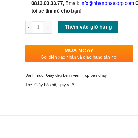
0813.00.33.77,
Email:
info@nhanphatcorp.com
tôi sẽ tìm nó cho bạn!
Số lượng
Thêm vào giỏ hàng
MUA NGAY
Gọi điện xác nhận và giao hàng tận nơi
Danh mục:
Giày dép bệnh viện
,
Top bán chạy
Thẻ:
Giày bảo hộ
,
giày ý tế