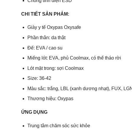
Chống tĩnh điện ESD
CHI TIẾT SẢN PHẢM:
Giày y tế Oxypas Oxysafe
Phần thân: da thật
Đế: EVA / cao su
Miếng lót: EVA, phủ Coolmax, có thể tháo rời
Lót mặt trong: sợi Coolmax
Size: 36-42
Màu sắc: trắng, LBL (xanh dương nhạt), FUX, LGN (
Thương hiệu: Oxypas
ỨNG DỤNG
Trung tâm chăm sóc sức khỏe