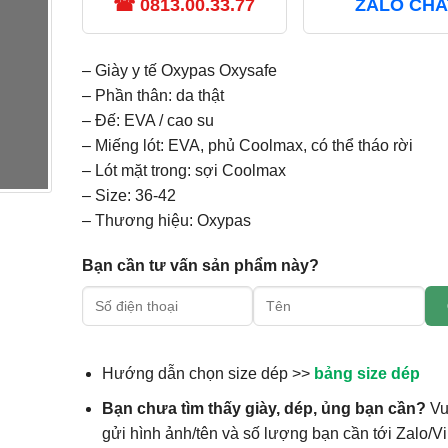
☎ 0813.00.33.77
ZALO CHA
– Giày y tế Oxypas Oxysafe
– Phần thân: da thật
– Đế: EVA / cao su
– Miếng lót: EVA, phủ Coolmax, có thể tháo rời
– Lót mặt trong: sợi Coolmax
– Size: 36-42
– Thương hiệu: Oxypas
Bạn cần tư vấn sản phẩm này?
Hướng dẫn chọn size dép >>
bảng size dép
Bạn chưa tìm thấy giày, dép, ủng bạn cần?
Vu
gửi hình ảnh/tên và số lượng bạn cần tới Zalo/Vi