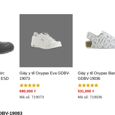
ước
Giày y tế Oxypas Eva GDBV-
Giày y tế Oxypas Bia
3 ESD
19073
GDBV-19036
690,000
₫
531,000
₫
Được xếp
Được xếp
hạng
5.00
hạng
5.00
Mã số: 719073
Mã số: 719036
5 sao
5 sao
GDBV-19083