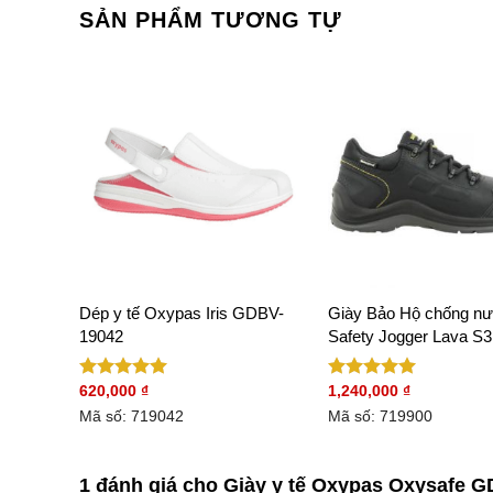
SẢN PHẨM TƯƠNG TỰ
kar S3
Dép y tế Oxypas Iris GDBV-
Giày Bảo Hộ chống n
19042
Safety Jogger Lava S
620,000
₫
1,240,000
₫
Được xếp
Được xếp
hạng
5.00
hạng
5.00
Mã số: 719042
Mã số: 719900
5 sao
5 sao
1 đánh giá cho
Giày y tế Oxypas Oxysafe 