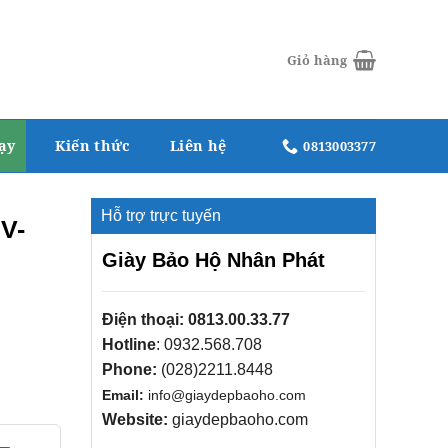
Giỏ hàng
ạy
Kiến thức
Liên hệ
0813003377
Hỗ trợ trực tuyến
V-
Giày Bảo Hộ Nhân Phát
Điện thoại:
0813.00.33.77
Hotline
:
0932.568.708
Phone:
(028)2211.8448
Email:
info@giaydepbaoho.com
Website:
giaydepbaoho.com