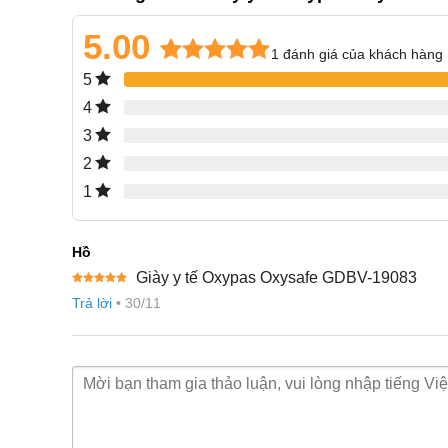
5.00
1
đánh giá của khách hàng
5.00
1
trên 5
5
dựa trên
4
đánh giá
3
2
1
Hồ
Giày y tế Oxypas Oxysafe GDBV-19083
Được xếp
Trả lời
•
30/11
hạng
5
5
sao