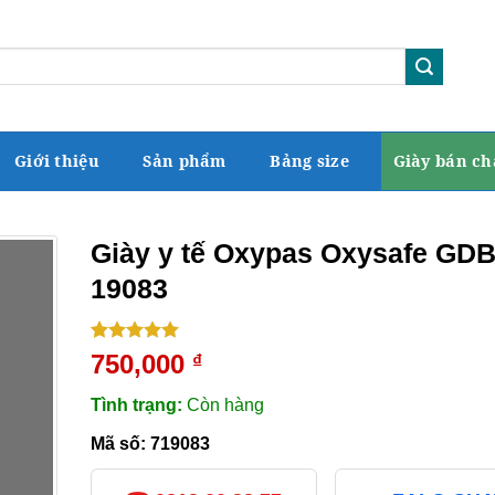
Giới thiệu
Sản phẩm
Bảng size
Giày bán ch
Giày y tế Oxypas Oxysafe GDB
19083
5.00
1
trên 5
750,000
₫
dựa trên
đánh giá
Tình trạng:
Còn hàng
Mã số:
719083