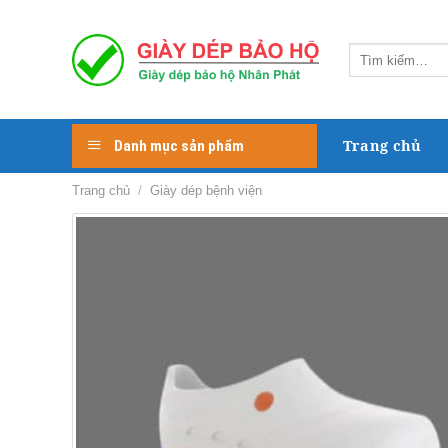
Skip
to
Tìm
content
kiếm:
Trang chủ
Danh mục sản phẩm
Trang chủ
/
Giày dép bệnh viện