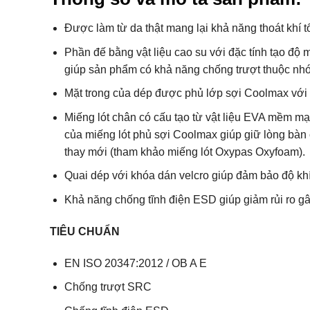
Được làm từ da thật mang lại khả năng thoát khí t
Phần đế bằng vật liệu cao su với đặc tính tạo độ m
giúp sản phẩm có khả năng chống trượt thuộc n
Mặt trong của dép được phủ lớp sợi Coolmax với 
Miếng lót chân có cấu tạo từ vật liệu EVA mềm mại
của miếng lót phủ sợi Coolmax giúp giữ lòng bàn c
thay mới (tham khảo miếng lót Oxypas Oxyfoam).
Quai dép với khóa dán velcro giúp đảm bảo độ kh
Khả năng chống tĩnh điện ESD giúp giảm rủi ro gây
TIÊU CHUẨN
EN ISO 20347:2012 / OB A E
Chống trượt SRC