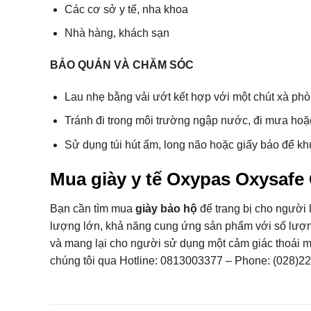
Các cơ sở y tế, nha khoa
Nhà hàng, khách sạn
BẢO QUẢN VÀ CHĂM SÓC
Lau nhẹ bằng vải ướt kết hợp với một chút xà phò
Tránh đi trong môi trường ngập nước, đi mưa ho
Sử dụng túi hút ẩm, long não hoặc giấy báo để k
Mua giày y tế Oxypas Oxysafe
Bạn cần tìm mua
giày bảo hộ
để trang bị cho người
lượng lớn, khả năng cung ứng sản phẩm với số lượn
và mang lại cho người sử dụng một cảm giác thoái mái,
chúng tôi qua Hotline:
0813003377
– Phone:
(028)2