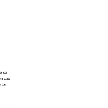
ẻ số
ền cao
 tới