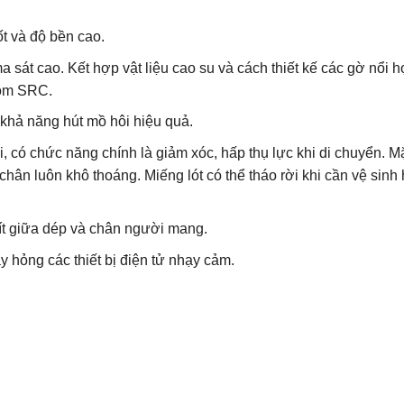
ốt và độ bền cao.
a sát cao. Kết hợp vật liệu cao su và cách thiết kế các gờ nổi h
hóm SRC.
khả năng hút mồ hôi hiệu quả.
, có chức năng chính là giảm xóc, hấp thụ lực khi di chuyển. Mặ
hân luôn khô thoáng. Miếng lót có thể tháo rời khi cần vệ sinh
ít giữa dép và chân người mang.
 hỏng các thiết bị điện tử nhạy cảm.