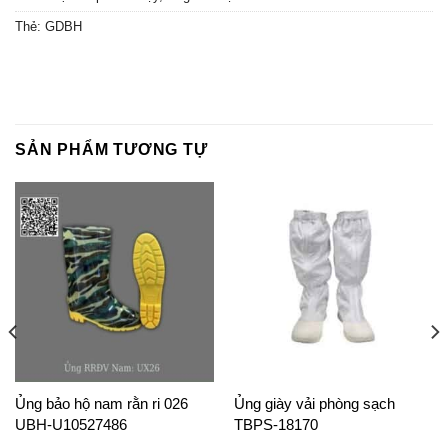
Thẻ:
GDBH
SẢN PHẨM TƯƠNG TỰ
Ủng bảo hộ nam rằn ri 026
Ủng giày vải phòng sạch
UBH-U10527486
TBPS-18170