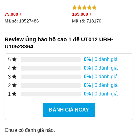
79,000
₫
165,000
₫
Được xếp
hạng
5.00
Mã số: 10527486
Mã số: 718170
5 sao
Review Ủng bảo hộ cao 1 đế UT012 UBH-
U10528364
0%
| 0 đánh giá
5
0%
| 0 đánh giá
4
0%
| 0 đánh giá
3
0%
| 0 đánh giá
2
0%
| 0 đánh giá
1
ĐÁNH GIÁ NGAY
Chưa có đánh giá nào.