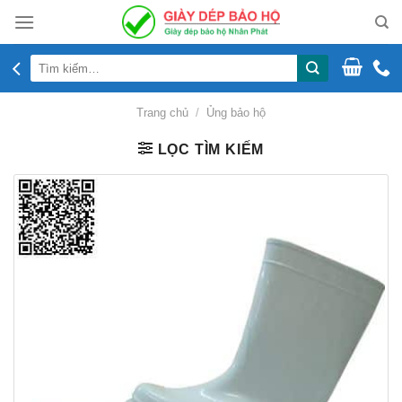
Skip
to
content
Tìm
kiếm:
Trang chủ
/
Ủng bảo hộ
LỌC TÌM KIẾM