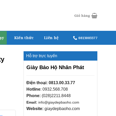
Giỏ hàng
ạy
Kiến thức
Liên hệ
0813003377
Hỗ trợ trực tuyến
ty
Giày Bảo Hộ Nhân Phát
Điện thoại:
0813.00.33.77
Hotline
:
0932.568.708
Phone:
(028)2211.8448
Email:
info@giaydepbaoho.com
Website:
giaydepbaoho.com