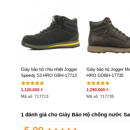
kar S3
Giày bảo hộ chịu nhiệt Jogger
Giày bảo hộ Jogger M
Speedy S3 HRO GBH-17713
HRO GDBH-17735
1,120,000
₫
1,290,000
₫
Được xếp
Được xếp
hạng
5.00
hạng
5.00
Mã số: 717713
Mã số: 717735
5 sao
5 sao
1 đánh giá cho
Giày Bảo Hộ chống nước Sa