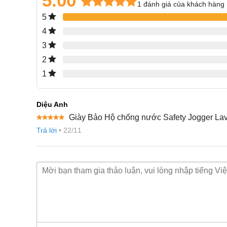
5.00
1
đánh giá của khách hàng
5.00
1
trên 5
5
dựa trên
4
đánh giá
3
2
1
Diệu Anh
Giày Bảo Hộ chống nước Safety Jogger L
Được xếp
Trả lời
•
22/11
hạng
5
5
sao