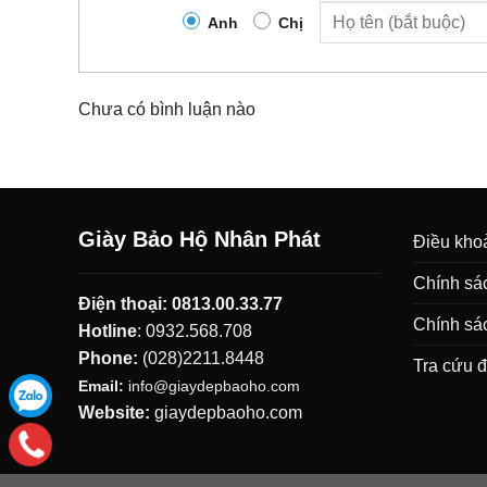
Anh
Chị
Chưa có bình luận nào
Giày Bảo Hộ Nhân Phát
Điều khoả
Chính sác
Điện thoại:
0813.00.33.77
Chính sá
Hotline
:
0932.568.708
Phone:
(028)2211.8448
Tra cứu 
Email:
info@giaydepbaoho.com
Website:
giaydepbaoho.com