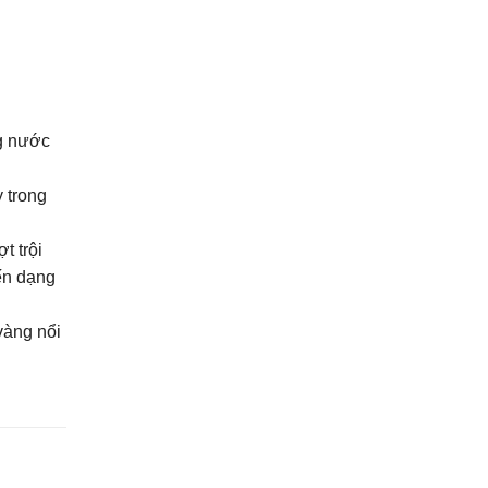
ng nước
 trong
t trội
iến dạng
vàng nổi