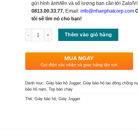
gửi hình ảnh/tên và số lượng bạn cần tới Zalo/Vi
0813.00.33.77,
Email:
info@nhanphatcorp.com
tôi sẽ tìm nó cho bạn!
Số lượng
Thêm vào giỏ hàng
MUA NGAY
Gọi điện xác nhận và giao hàng tận nơi
Danh mục:
Giày bảo hộ Jogger
,
Giày bảo hộ lao động chống n
bảo hộ nam
,
Top bán chạy
Thẻ:
Giày bảo hộ
,
Giày Jogger