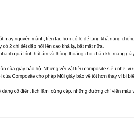
c cắt may nguyên mảnh, liền lạc hơn có lẽ để tăng khả năng chố
 có 2 chi tiết dập nổi lên cao khá lạ, bắt mắt nữa.
hanh quá trình hút ẩm và thông thoáng cho chân khi mang giày
 của giày bảo hộ. Nhưng với vật liệu composite siêu nhẹ, vượ
ồi của Composite cho phép Mũi giày bảo vệ tốt hơn thay vì bị b
ế dáng cổ điển, lịch lãm, cứng cáp, những đường chỉ viền màu 