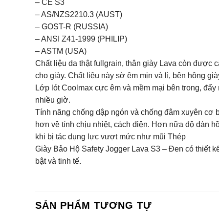
– CE S3
– AS/NZS2210.3 (AUST)
– GOST-R (RUSSIA)
– ANSI Z41-1999 (PHILIP)
– ASTM (USA)
Chất liệu da thật fullgrain, thân giày Lava còn đượ
cho giày. Chất liệu này sờ êm mịn và lì, bên hông giày
Lớp lót Coolmax cực êm và mềm mại bên trong, đẩy n
nhiều giờ.
Tính năng chống dập ngón và chống đâm xuyên cơ bản
hơn về tính chịu nhiệt, cách điện. Hơn nữa độ đàn h
khi bị tác dụng lực vượt mức như mũi Thép
Giày Bảo Hộ Safety Jogger Lava S3 – Đen có thiết k
bật và tinh tế.
SẢN PHẨM TƯƠNG TỰ