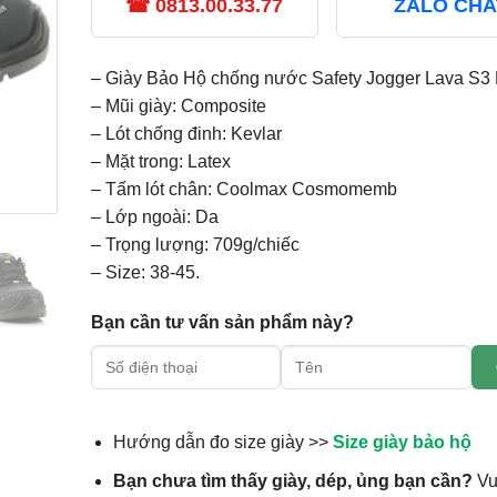
☎ 0813.00.33.77
ZALO CHA
– Giày Bảo Hộ chống nước Safety Jogger Lava S3
– Mũi giày: Composite
– Lót chống đinh: Kevlar
– Mặt trong: Latex
– Tấm lót chân: Coolmax Cosmomemb
– Lớp ngoài: Da
– Trọng lượng: 709g/chiếc
– Size: 38-45.
Bạn cần tư vấn sản phẩm này?
Hướng dẫn đo size giày >>
Size giày bảo hộ
Bạn chưa tìm thấy giày, dép, ủng bạn cần?
Vu