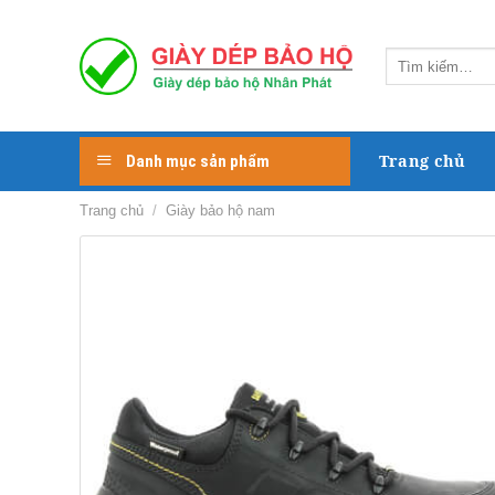
Skip
to
Tìm
content
kiếm:
Trang chủ
Danh mục sản phẩm
Trang chủ
/
Giày bảo hộ nam