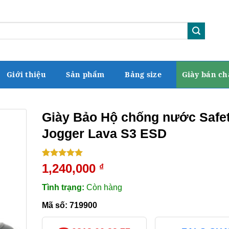
Giới thiệu
Sản phẩm
Bảng size
Giày bán ch
Giày Bảo Hộ chống nước Safe
Jogger Lava S3 ESD
5.00
1
trên 5
1,240,000
₫
dựa trên
đánh giá
Tình trạng:
Còn hàng
Mã số:
719900