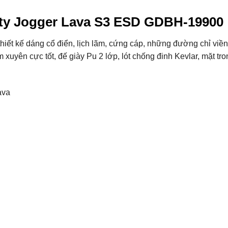
ty Jogger Lava S3 ESD GDBH-19900
iết kế dáng cổ điển, lịch lãm, cứng cáp, những đường chỉ viề
 xuyên cực tốt, đế giày Pu 2 lớp, lót chống đinh Kevlar, mặt tro
ava