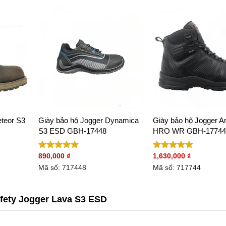
eteor S3
Giày bảo hộ Jogger Dynamica
Giày bảo hộ Jogger A
S3 ESD GBH-17448
HRO WR GBH-17744
890,000
₫
1,630,000
₫
Được xếp
Được xếp
hạng
5.00
hạng
5.00
Mã số: 717448
Mã số: 717744
5 sao
5 sao
fety Jogger Lava S3 ESD