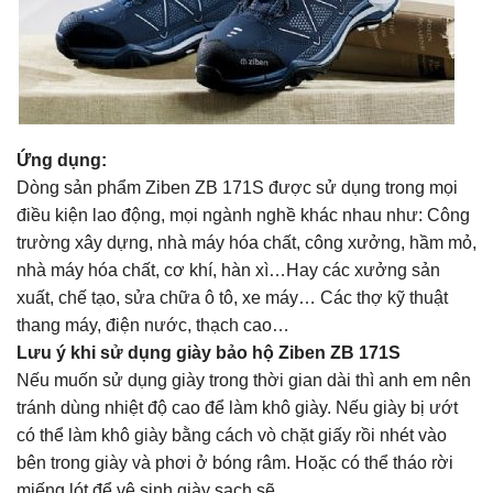
Ứng dụng:
Dòng sản phẩm Ziben ZB 171S được sử dụng trong mọi
điều kiện lao động, mọi ngành nghề khác nhau như: Công
trường xây dựng, nhà máy hóa chất, công xưởng, hầm mỏ,
nhà máy hóa chất, cơ khí, hàn xì…Hay các xưởng sản
xuất, chế tạo, sửa chữa ô tô, xe máy… Các thợ kỹ thuật
thang máy, điện nước, thạch cao…
Lưu ý khi sử dụng giày bảo hộ Ziben ZB 171S
Nếu muốn sử dụng giày trong thời gian dài thì anh em nên
tránh dùng nhiệt độ cao để làm khô giày. Nếu giày bị ướt
có thể làm khô giày bằng cách vò chặt giấy rồi nhét vào
bên trong giày và phơi ở bóng râm. Hoặc có thể tháo rời
miếng lót để vệ sinh giày sạch sẽ.