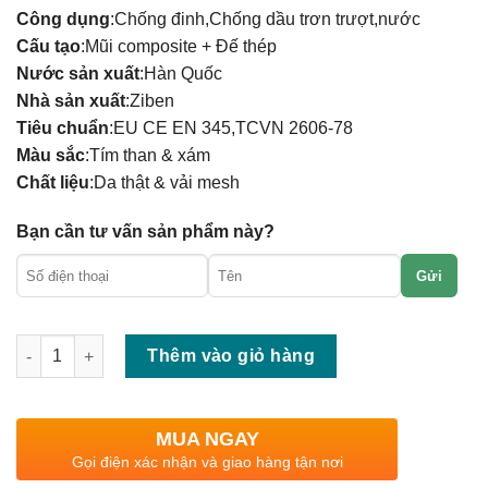
Công dụng
:Chống đinh,Chống dầu trơn trượt,nước
Cấu tạo
:Mũi composite + Đế thép
Nước sản xuất
:Hàn Quốc
Nhà sản xuất
:Ziben
Tiêu chuẩn
:EU CE EN 345,TCVN 2606-78
Màu sắc
:Tím than & xám
Chất liệu
:Da thật & vải mesh
Bạn cần tư vấn sản phẩm này?
Gửi
Số lượng
Thêm vào giỏ hàng
MUA NGAY
Gọi điện xác nhận và giao hàng tận nơi