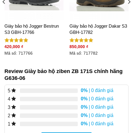
Giày bảo hộ Jogger Bestrun
Giày bảo hộ Jogger Dakar S3
S3 GBH-17766
GBH-17782
420,000
₫
850,000
₫
Được xếp
Được xếp
hạng
5.00
hạng
5.00
Mã số: 717766
Mã số: 717782
5 sao
5 sao
Review Giày bảo hộ ziben ZB 171S chính hãng
G636-06
0%
| 0 đánh giá
5
0%
| 0 đánh giá
4
0%
| 0 đánh giá
3
0%
| 0 đánh giá
2
0%
| 0 đánh giá
1