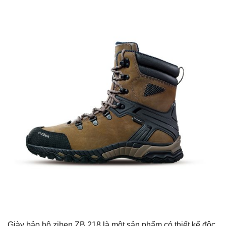
Giày bảo hộ ziben ZB 218 là một sản phẩm có thiết kế độc