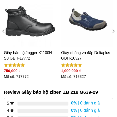
Giày bảo hộ Jogger X1100N
Giày chống va đập Deltaplus
S3 GBH-17772
GBH-16327
750,000
₫
1,000,000
₫
Được xếp
Được xếp
hạng
5.00
hạng
5.00
Mã số: 717772
Mã số: 716327
5 sao
5 sao
Review Giày bảo hộ ziben ZB 218 G639-29
0%
| 0 đánh giá
5
0%
| 0 đánh giá
4