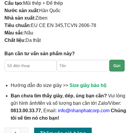
Cấu tạo
:Mũi thép + Đế thép
Nước sản xuất
:Hàn Quốc
Nhà sản xuất
:Ziben
Tiêu chuẩn
:EU CE EN 345,TCVN 2606-78
Màu sắc
:Nâu
Chất liệu
:Da thật
Bạn cần tư vấn sản phẩm này?
Gửi
Hướng dẫn đo size giày >>
Size giày bảo hộ
Bạn chưa tìm thấy giày, dép, ủng bạn cần?
Vui lòng
gửi hình ảnh/tên và số lượng bạn cần tới Zalo/Viber:
0813.00.33.77,
Email:
info@nhanphatcorp.com
Chúng
tôi sẽ tìm nó cho bạn!
Số lượng