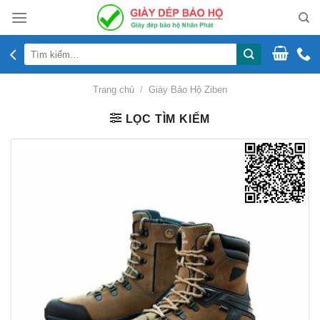
Skip
to
content
Tìm
kiếm:
Trang chủ
/
Giày Bảo Hộ Ziben
LỌC TÌM KIẾM