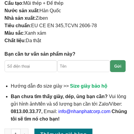
Cấu tạo
:Mũi thép + Đế thép
Nước sản xuất
:Hàn Quốc
Nhà sản xuất
:Ziben
Tiêu chuẩn
:EU CE EN 345,TCVN 2606-78
Màu sắc
:Xanh xám
Chất liệu
:Da thật
Bạn cần tư vấn sản phẩm này?
Gửi
Hướng dẫn đo size giày >>
Size giày bảo hộ
Bạn chưa tìm thấy giày, dép, ủng bạn cần?
Vui lòng
gửi hình ảnh/tên và số lượng bạn cần tới Zalo/Viber:
0813.00.33.77,
Email:
info@nhanphatcorp.com
Chúng
tôi sẽ tìm nó cho bạn!
Số lượng