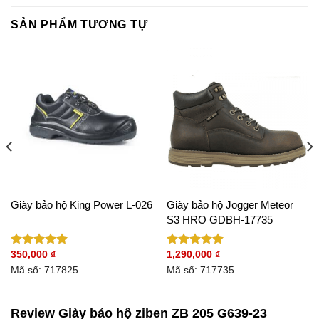
SẢN PHẨM TƯƠNG TỰ
Giày bảo hộ King Power L-026
Giày bảo hộ Jogger Meteor
S3 HRO GDBH-17735
350,000
₫
1,290,000
₫
Được xếp
Được xếp
hạng
5.00
hạng
5.00
Mã số: 717825
Mã số: 717735
5 sao
5 sao
Review Giày bảo hộ ziben ZB 205 G639-23