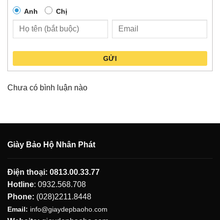
Anh
Chị
GỬI
Chưa có bình luận nào
Giày Bảo Hộ Nhân Phát
Điện thoại:
0813.00.33.77
Hotline
:
0932.568.708
Phone:
(028)2211.8448
Email:
info@giaydepbaoho.com