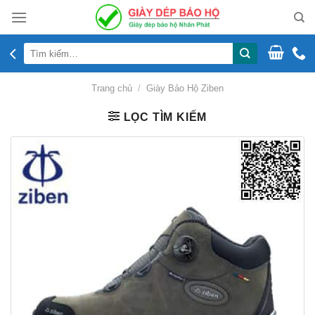
Skip
to
content
Tìm
kiếm:
Trang chủ
/
Giày Bảo Hộ Ziben
LỌC TÌM KIẾM